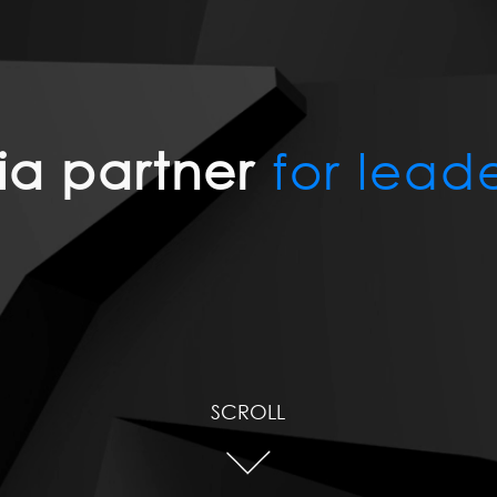
a partner
for lead
SCROLL