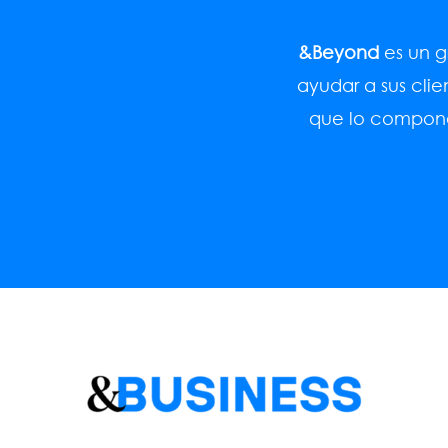
&Beyond
es un g
ayudar a sus cli
que lo compone