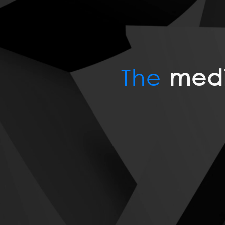
The
medi