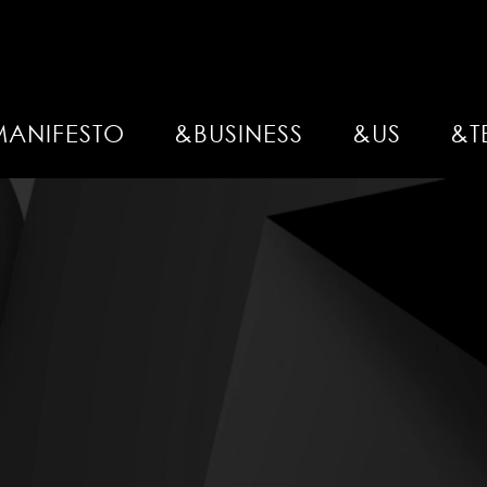
MANIFESTO
&BUSINESS
&US
&T