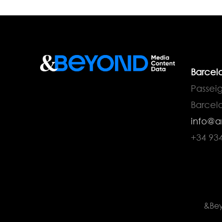
Barcel
Passeig 
Barcel
info@a
+34 93
&Be