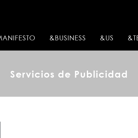
MANIFESTO
&BUSINESS
&US
&T
Servicios de Publicidad