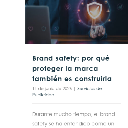
Brand safety: por qué proteger la marca también es construirla
Brand safety: por qué
proteger la marca
también es construirla
11 de junio de 2026
|
Servicios de
Publicidad
Durante mucho tiempo, el brand
safety se ha entendido como un