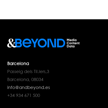
Barcelona
Passeig dels Til.lers,3
Barcelona, 08034
info@andbeyond.es
+34 934 671 500