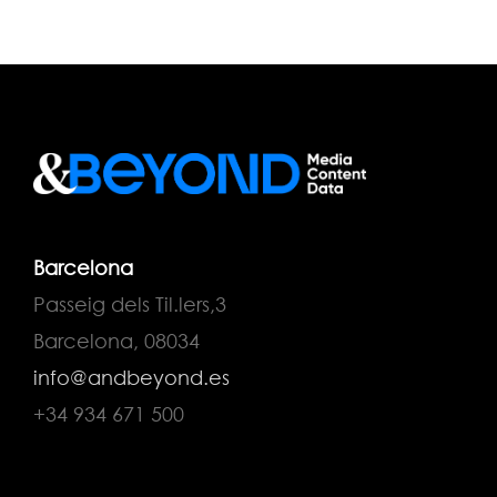
Barcelona
Passeig dels Til.lers,3
Barcelona, 08034
info@andbeyond.es
+34 934 671 500